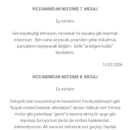
VİCDANIMDAN NEFSİME 7. MESAJ
Ey nefsim,
Sen kayakçılığı bilmeyen, heveskâr bir kayakçı gibi kaymak
istiyorsun… Ben sana acıyacak, peşinden gelip dökülmüş
parçalarını toplayacak değilim.. Belki “aradığını buldu”
diyebilirim.
15.03.2006
VİCDANIMDAN NEFSİME 8. MESAJ
Ey nefsim,
Dehşetli olan sosyeteleşme heveslerini frenleyebilmişim gibi
“büyük vicdanî baskılar altındayım” dersin. Hâlbuki sen frensiz
motor gibi patırdayıp “gemi”ni azısına almış bir aygır gibi
kişneyip duruyorsun da bir de vicdanî baskılardan
bahsediyorsun. Ah sana bir nebzecik söz geçirip, faydalı