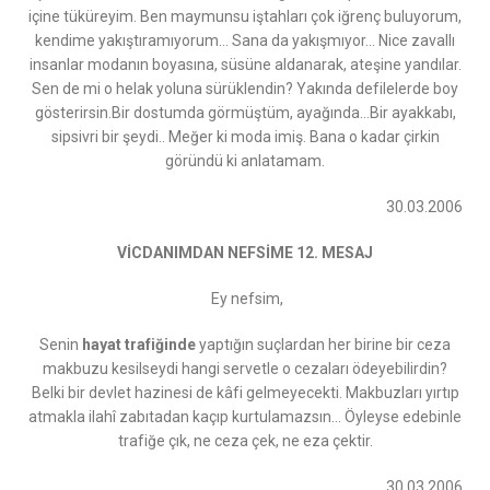
içine tüküreyim. Ben maymunsu iştahları çok iğrenç buluyorum,
kendime yakıştıramıyorum… Sana da yakışmıyor… Nice zavallı
insanlar modanın boyasına, süsüne aldanarak, ateşine yandılar.
Sen de mi o helak yoluna sürüklendin? Yakında defilelerde boy
gösterirsin.Bir dostumda görmüştüm, ayağında…Bir ayakkabı,
sipsivri bir şeydi.. Meğer ki moda imiş. Bana o kadar çirkin
göründü ki anlatamam.
30.03.2006
VİCDANIMDAN NEFSİME 12. MESAJ
Ey nefsim,
Senin
hayat trafiğinde
yaptığın suçlardan her birine bir ceza
makbuzu kesilseydi hangi servetle o cezaları ödeyebilirdin?
Belki bir devlet hazinesi de kâfi gelmeyecekti. Makbuzları yırtıp
atmakla ilahî zabıtadan kaçıp kurtulamazsın… Öyleyse edebinle
trafiğe çık, ne ceza çek, ne eza çektir.
30.03.2006