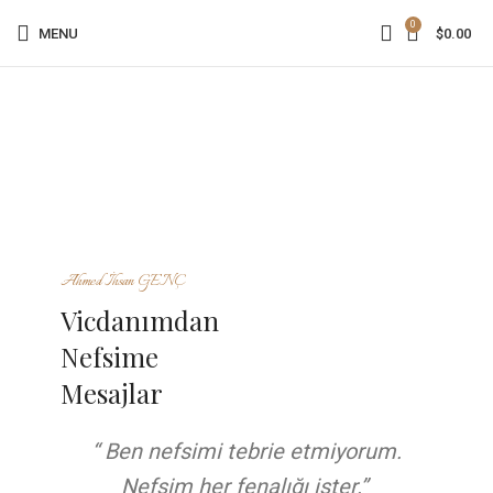
0
MENU
$
0.00
Ahmed İhsan GENÇ
Vicdanımdan
Nefsime
Mesajlar
“ Ben nefsimi tebrie etmiyorum.
Nefsim her fenalığı ister.”