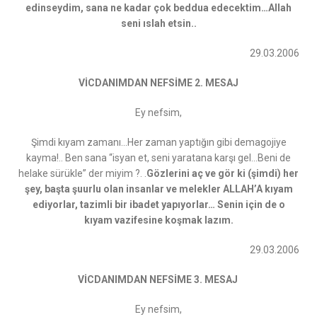
edinseydim, sana ne kadar çok beddua edecektim…Allah
seni ıslah etsin..
29.03.2006
VİCDANIMDAN NEFSİME 2. MESAJ
Ey nefsim,
Şimdi kıyam zamanı…Her zaman yaptığın gibi demagojiye
kayma!.. Ben sana “isyan et, seni yaratana karşı gel…Beni de
helake sürükle” der miyim ?. .
Gözlerini aç ve gör ki (şimdi) her
şey, başta şuurlu olan insanlar ve melekler ALLAH’A kıyam
ediyorlar, tazimli bir ibadet yapıyorlar… Senin için de o
kıyam vazifesine koşmak lazım.
29.03.2006
VİCDANIMDAN NEFSİME 3. MESAJ
Ey nefsim,