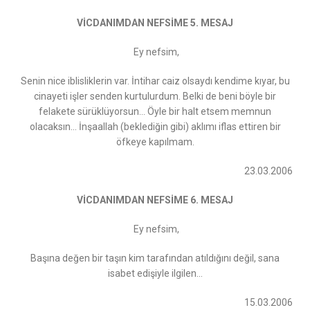
VİCDANIMDAN NEFSİME 5. MESAJ
Ey nefsim,
Senin nice iblisliklerin var. İntihar caiz olsaydı kendime kıyar, bu
cinayeti işler senden kurtulurdum. Belki de beni böyle bir
felakete sürüklüyorsun… Öyle bir halt etsem memnun
olacaksın… İnşaallah (beklediğin gibi) aklımı iflas ettiren bir
öfkeye kapılmam.
23.03.2006
VİCDANIMDAN NEFSİME 6. MESAJ
Ey nefsim,
Başına değen bir taşın kim tarafından atıldığını değil, sana
isabet edişiyle ilgilen…
15.03.2006