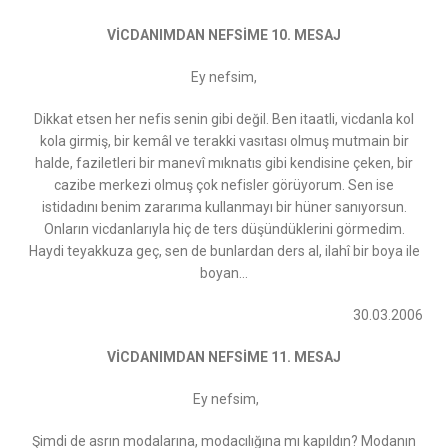
VİCDANIMDAN NEFSİME 10. MESAJ
Ey nefsim,
Dikkat etsen her nefis senin gibi değil. Ben itaatli, vicdanla kol
kola girmiş, bir kemâl ve terakki vasıtası olmuş mutmain bir
halde, faziletleri bir manevî mıknatıs gibi kendisine çeken, bir
cazibe merkezi olmuş çok nefisler görüyorum. Sen ise
istidadını benim zararıma kullanmayı bir hüner sanıyorsun.
Onların vicdanlarıyla hiç de ters düşündüklerini görmedim.
Haydi teyakkuza geç, sen de bunlardan ders al, ilahî bir boya ile
boyan…
30.03.2006
VİCDANIMDAN NEFSİME 11. MESAJ
Ey nefsim,
Şimdi de asrın modalarına, modacılığına mı kapıldın? Modanın