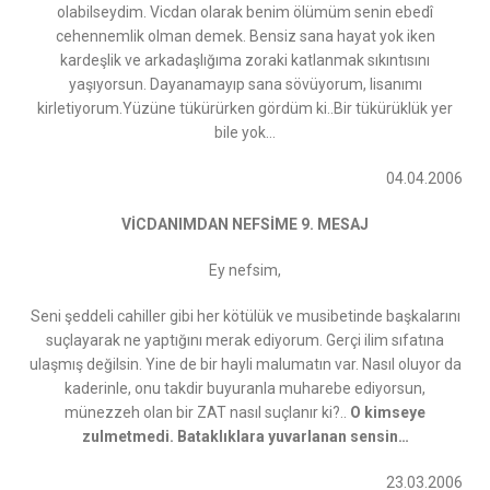
olabilseydim. Vicdan olarak benim ölümüm senin ebedî
cehennemlik olman demek. Bensiz sana hayat yok iken
kardeşlik ve arkadaşlığıma zoraki katlanmak sıkıntısını
yaşıyorsun. Dayanamayıp sana sövüyorum, lisanımı
kirletiyorum.Yüzüne tükürürken gördüm ki..Bir tükürüklük yer
bile yok…
04.04.2006
VİCDANIMDAN NEFSİME 9. MESAJ
Ey nefsim,
Seni şeddeli cahiller gibi her kötülük ve musibetinde başkalarını
suçlayarak ne yaptığını merak ediyorum. Gerçi ilim sıfatına
ulaşmış değilsin. Yine de bir hayli malumatın var. Nasıl oluyor da
kaderinle, onu takdir buyuranla muharebe ediyorsun,
münezzeh olan bir ZAT nasıl suçlanır ki?..
O kimseye
zulmetmedi. Bataklıklara yuvarlanan sensin…
23.03.2006