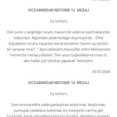
VİCDANIMDAN NEFSİME 13. MESAJ
Ey nefsim,
Dün senin o azgınlığın neydi, masum bir adama nasıl hakaretler
ediyordun. Ağzından çıkanı kulağın duymuyordu… Öfke
köpüklerini etrafa saçarken kendi kendime “benim şu nefsim
bir canavar mı ki?...” diye sızlandım,teessüfler ettim.Merhamete
hemen bir mesaj yolladım “Sen onun taşkınlıklarına mani ol,
aksi halde çok tahribat yapacak” demiştim.
30.03.2006
VİCDANIMDAN NEFSİME 14. MESAJ
Ey nefsim,
Seni emmarelikte saldırganlaştıran atıştırmak, tıkıştırmak,
yumuşak yataklara uzanmak, bir meziyetin varmış gibi
övünmek, ateşli şehvetlere bulduğu fırsatlar, desteksiz atışların,