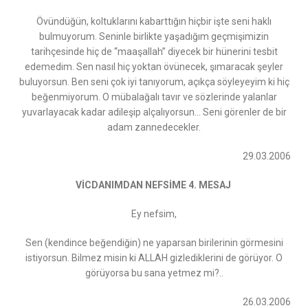
Övündüğün, koltuklarını kabarttığın hiçbir işte seni haklı
bulmuyorum. Seninle birlikte yaşadığım geçmişimizin
tarihçesinde hiç de “maaşallah” diyecek bir hünerini tesbit
edemedim. Sen nasıl hiç yoktan övünecek, şımaracak şeyler
buluyorsun. Ben seni çok iyi tanıyorum, açıkça söyleyeyim ki hiç
beğenmiyorum. O mübalağalı tavır ve sözlerinde yalanlar
yuvarlayacak kadar adileşip alçalıyorsun… Seni görenler de bir
adam zannedecekler.
29.03.2006
VİCDANIMDAN NEFSİME 4. MESAJ
Ey nefsim,
Sen (kendince beğendiğin) ne yaparsan birilerinin görmesini
istiyorsun. Bilmez misin ki ALLAH gizlediklerini de görüyor. O
görüyorsa bu sana yetmez mi?..
26.03.2006