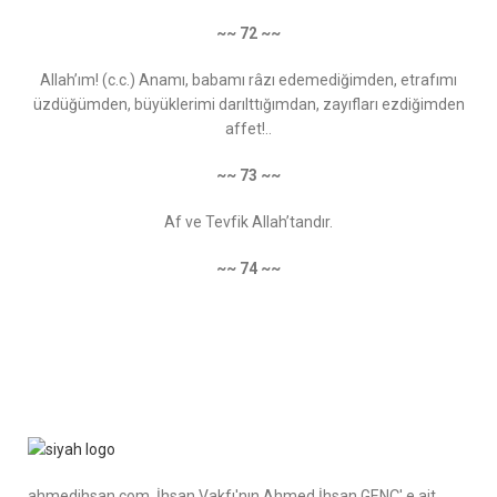
~~ 72 ~~
Allah’ım! (c.c.) Anamı, babamı râzı edemediğimden, etrafımı
üzdüğümden, büyüklerimi darılttığımdan, zayıfları ezdiğimden
affet!..
~~ 73 ~~
Af ve Tevfik Allah’tandır.
~~ 74 ~~
ahmedihsan.com, İhsan Vakfı'nın Ahmed İhsan GENÇ' e ait