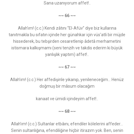
Sana uzanıyorum affet!..
~~ 66 ~~
Allah’ım! (c.c.) Kendi zâtını “El-Afüv” diye biz kullarına
tanıtmakla bu sıfatın içinde her günahkar için vüs'atli bir müjde
hissederek, bu tebşirden cesaretlenip âdetâ merhametini
istismara kalkışmamı (seni tenzih ve takdis ederim ki büyük
yanlışlık yaptım) affet!..
~~ 67 ~~
Allah’ım! (c.c.) Her affedişinle yıkanıp, yenileneceğim... Henüz
doğmuș bir mâsum olacağım
kanaat ve ümidi içindeyim affet!..
~~ 68 ~~
Allah’ım! (c.c.) Sultanlar etbâını, efendiler kölelerini affeder…
Senin sultanlığına, efendiliğine hiçbir itirazım yok. Ben, senin