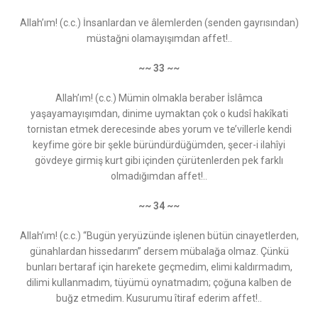
Allah’ım! (c.c.) İnsanlardan ve âlemlerden (senden gayrısından)
müstağni olamayışımdan affet!..
~~ 33 ~~
Allah’ım! (c.c.) Mümin olmakla beraber İslâmca
yaşayamayışımdan, dinime uymaktan çok o kudsî hakîkati
tornistan etmek derecesinde abes yorum ve te’villerle kendi
keyfime göre bir şekle büründürdüğümden, şecer-i ilahîyi
gövdeye girmiş kurt gibi içinden çürütenlerden pek farklı
olmadığımdan affet!..
~~ 34 ~~
Allah’ım! (c.c.) “Bugün yeryüzünde işlenen bütün cinayetlerden,
günahlardan hissedarım” dersem mübalağa olmaz. Çünkü
bunları bertaraf için harekete geçmedim, elimi kaldırmadım,
dilimi kullanmadım, tüyümü oynatmadım; çoğuna kalben de
buğz etmedim. Kusurumu îtiraf ederim affet!..