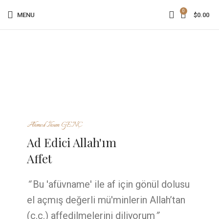
0
MENU
$
0.00
Ahmed İhsan GENÇ
Ad Edici Allah'ım
Affet
“
Bu 'afüvname' ile af için gönül dolusu
el açmış değerli mü'minlerin Allah’tan
(c.c.) affedilmelerini diliyorum
”