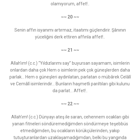
olamıyorum, affet!..
~~ 20 ~~
Senin affın isyanımı artırmaz, itaatımı güçlendirir. Şânının
yüceliğini derk ettiren affınla affet!..
~~ 21 ~~
Allah’ım! (c.c.) “Yıldızlarımı say” buyursan sayamam, isimlerin
onlardan daha çok Hem o isimlerin pek çok güneşlerden daha
parlak... Hem o güneşleri aydınlatan, parlatan o mübârek Celâlî
ve Cemâlî isimlerindir... Bunların haşmetli parıltıları gibi kulunu
da parlat... Affet!..
~~ 22 ~~
Allah’ım! (c.c.) Dünyayı ateş ile saran, cehennem ocakları gibi
yanan fitneleri söndüremediğimden söndürmeye teşebbüs
etmediğimden, bu ocakların körükçülerinden, yakıp
tutuşturanlardan uzaklaşamadığımdan, belki bu yangında