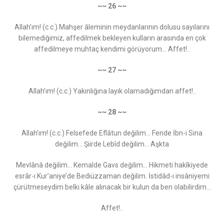
~~ 26 ~~
Allah’ım! (c.c.) Mahşer âleminin meydanlarının dolusu sayılarını
bilemediğimiz, affedilmek bekleyen kulların arasında en çok
affedilmeye muhtaç kendimi görüyorum... Affet!..
~~ 27 ~~
Allah’ım! (c.c.) Yakınlığına layık olamadığımdan affet!..
~~ 28 ~~
Allah’ım! (c.c.) Felsefede Eflâtun değilim… Fende İbn-i Sina
değilim… Şiirde Lebîd değilim… Aşkta
Mevlânâ değilim... Kemalde Gavs değilim… Hikmeti hakîkiyede
esrâr-ı Kur’aniye’de Bediüzzaman değilim. İstidâd-ı insâniyemi
çürütmeseydim belki kâle alınacak bir kulun da ben olabilirdim...
Affet!..