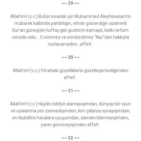
~~ 29 ~~
Allah’ım! (c.c.) Bütün insanlık için Muhammed Aleyhisselam’ın
mübarek kalbinde parlattığın, elinde gösterdiğin azametli
Kur’an güneşiyle huffaş gibi gözlerim kamaştı, belki nefsim
rencide oldu... O sönmez ve söndürülmez “Nur”dan hakkıyla
nurlanamadım.. affet!..
~~ 30 ~~
Allah’ım! (c.c.) Fıtrattaki güzelliklerle güzelleşemediğimden
affet!..
~~ 31 ~~
Allah’ım! (c.c.) Hayâtı ciddiye alamayışımdan, dünyayı bir oyun
ve oyalanma yeri zannedişimden, kim çalarsa oynayışımdan,
en lâubâlîce havalara uyuşumdan, zamanı bilemeyişimden,
yarını göremeyişimden affet!..
~~ 32 ~~