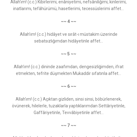
Allah’ım! (c.c.) Kibirlerimi, enâniyetimi, nefsâniliğimi, kinlerimi,
inatlarımı, tefâhürümü, hasetlerimi, tecessüslerimi affet...
~~ 4 ~~
Allah’ım! (c.c.) hidâyet ve sırât-ı müstakim üzerinde
sebatsızlığımdan hidâyetinle affet...
~~ 5 ~~
Allah’ım! (c.c.) dininde zaafımdan, dengesizliğimden, ifrat
etmekten, tefrite düşmekten Mukaddir sıfatınla affet...
~~ 6 ~~
Allah’ım! (c.c.) Açıktan gizliden, sinsi sinsi, böbürlenerek,
övünerek, hilelerle, tuzaklarla yaptıklarımdan Settâriyetinle,
Gaffâriyetinle, Tevvâbiyetinle affet...
~~ 7 ~~