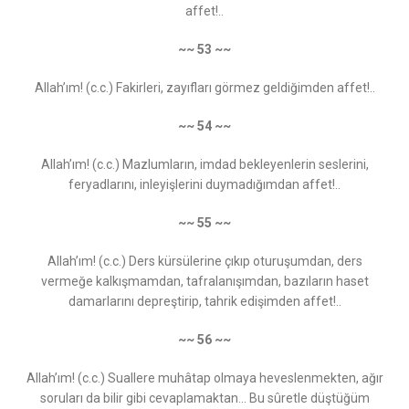
affet!..
~~ 53 ~~
Allah’ım! (c.c.) Fakirleri, zayıfları görmez geldiğimden affet!..
~~ 54 ~~
Allah’ım! (c.c.) Mazlumların, imdad bekleyenlerin seslerini,
feryadlarını, inleyişlerini duymadığımdan affet!..
~~ 55 ~~
Allah’ım! (c.c.) Ders kürsülerine çıkıp oturuşumdan, ders
vermeğe kalkışmamdan, tafralanışımdan, bazıların haset
damarlarını depreştirip, tahrik edişimden affet!..
~~ 56 ~~
Allah’ım! (c.c.) Suallere muhâtap olmaya heveslenmekten, ağır
soruları da bilir gibi cevaplamaktan... Bu sûretle düştüğüm