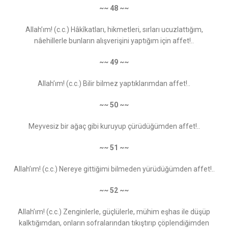
~~ 48 ~~
Allah’ım! (c.c.) Hâkîkatları, hikmetleri, sırları ucuzlattığım,
nâehillerle bunların alışverişini yaptığım için affet!..
~~ 49 ~~
Allah’ım! (c.c.) Bilir bilmez yaptıklarımdan affet!..
~~ 50 ~~
Meyvesiz bir ağaç gibi kuruyup çürüdüğümden affet!..
~~ 51 ~~
Allah’ım! (c.c.) Nereye gittiğimi bilmeden yürüdüğümden affet!..
~~ 52 ~~
Allah’ım! (c.c.) Zenginlerle, güçlülerle, mühim eşhas ile düşüp
kalktığımdan, onların sofralarından tıkıştırıp çöplendiğimden