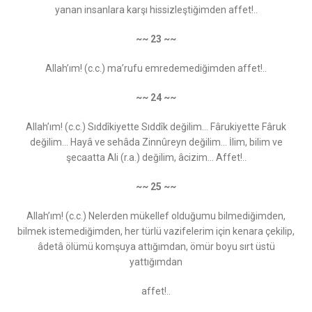
yanan insanlara karşı hissizleştiğimden affet!..
~~ 23 ~~
Allah’ım! (c.c.) ma’rufu emredemediğimden affet!..
~~ 24 ~~
Allah’ım! (c.c.) Sıddîkiyette Sıddîk değilim… Fârukiyette Fâruk
değilim… Hayâ ve sehâda Zinnûreyn değilim… İlim, bilim ve
şecaatta Ali (r.a.) değilim, âcizim... Affet!..
~~ 25 ~~
Allah’ım! (c.c.) Nelerden mükellef olduğumu bilmediğimden,
bilmek istemediğimden, her türlü vazifelerim için kenara çekilip,
âdetâ ölümü komşuya attığımdan, ömür boyu sırt üstü
yattığımdan
affet!..