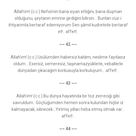
Allah’ım! (c.c.) Nefsimin bana isyan ettiğini, bana düşman
olduğunu, şeytanın emrine girdiğini bilirsin... Bunları cüz-i
ihtiyarımla bertaraf edemiyorum Sen şâmil kudretinle bertaraf
et!.. affet!..
~~ 42 ~~
Allah’ım! (c.c.) Usûlümden habersiz kaldım, neslime faydasız
oldum... Esersiz, semeresiz, taşınamazyüklerle, veballerle
dünyadan çıkacağım korkusuyla korkuluyum... affet!..
~~ 43 ~~
Allah’ım! (c.c.) Bu dünya hayatında bir toz zerreciği gibi
savruldum.. Göçtüğümden hemen sonra kulundan hiçbir iz
kalmayacak, silinecek...Yetmiş yılları heba etmiş olmak var...
affet!..
~~ 44 ~~