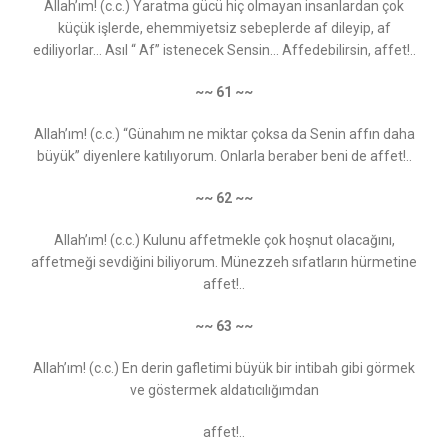
Allah’ım! (c.c.) Yaratma gücü hiç olmayan insanlardan çok
küçük işlerde, ehemmiyetsiz sebeplerde af dileyip, af
ediliyorlar… Asıl “ Af” istenecek Sensin... Affedebilirsin, affet!..
~~ 61 ~~
Allah’ım! (c.c.) “Günahım ne miktar çoksa da Senin affın daha
büyük” diyenlere katılıyorum. Onlarla beraber beni de affet!..
~~ 62 ~~
Allah’ım! (c.c.) Kulunu affetmekle çok hoşnut olacağını,
affetmeği sevdiğini biliyorum. Münezzeh sıfatların hürmetine
affet!..
~~ 63 ~~
Allah’ım! (c.c.) En derin gafletimi büyük bir intibah gibi görmek
ve göstermek aldatıcılığımdan
affet!..