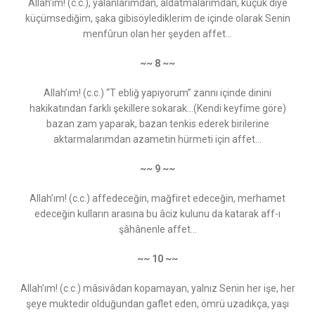
Allah’ım! (c.c.), yalanlarımdan, aldatmalarımdan, küçük diye
küçümsediğim, şaka gibisöylediklerim de içinde olarak Senin
menfûrun olan her şeyden affet...
~~ 8 ~~
Allah’ım! (c.c.) “T ebliğ yapıyorum” zannı içinde dinini
hakikatından farklı şekillere sokarak…(Kendi keyfime göre)
bazan zam yaparak, bazan tenkis ederek birilerine
aktarmalarımdan azametin hürmeti için affet...
~~ 9 ~~
Allah’ım! (c.c.) affedeceğin, mağfiret edeceğin, merhamet
edeceğin kulların arasına bu âciz kulunu da katarak aff-ı
şâhânenle affet...
~~ 10 ~~
Allah’ım! (c.c.) mâsivâdan kopamayan, yalnız Senin her işe, her
şeye muktedir olduğundan gaflet eden, ömrü uzadıkça, yaşı