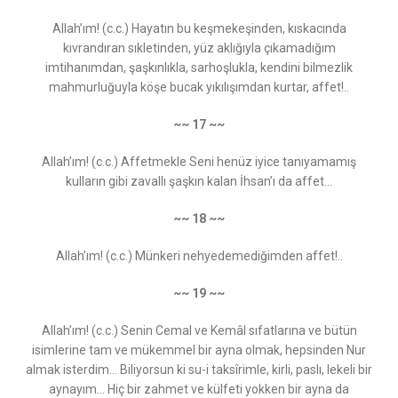
Allah’ım! (c.c.) Hayatın bu keşmekeşinden, kıskacında
kıvrandıran sıkletinden, yüz aklığıyla çıkamadığım
imtihanımdan, şaşkınlıkla, sarhoşlukla, kendini bilmezlik
mahmurluğuyla köşe bucak yıkılışımdan kurtar, affet!..
~~ 17 ~~
Allah’ım! (c.c.) Affetmekle Seni henüz iyice tanıyamamış
kulların gibi zavallı şaşkın kalan İhsan’ı da affet...
~~ 18 ~~
Allah’ım! (c.c.) Münkeri nehyedemediğimden affet!..
~~ 19 ~~
Allah’ım! (c.c.) Senin Cemal ve Kemâl sıfatlarına ve bütün
isimlerine tam ve mükemmel bir ayna olmak, hepsinden Nur
almak isterdim… Biliyorsun ki su-i taksîrimle, kirli, paslı, lekeli bir
aynayım... Hiç bir zahmet ve külfeti yokken bir ayna da