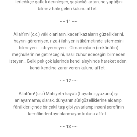
ilerledikçe gafleti derinleşen, şaşkınlığı artan, ne yaptığını
bilmez hâle gelen kulunu affet...
~~ 11 ~~
Allah’ım! (c.c.) vâki olanların, kaderî kazaların güzelliklerini,
hayrını göremiyen, rıza-i ilahiyen istikâmetinde istemesini
bilmeyen… İsteyemeyen... Olmamışların (imkânâtın)
meçhullerin ne getireceğini, nasıl zuhur edeceğini bilmeden
isteyen... Belki pek çok işlerinde kendi aleyhinde hareket eden,
kendi kendine zarar veren kulunu affet...
~~ 12 ~~
Allah’ım! (c.c.) Mâhiyet-i hayâtı (hayatın içyüzünü) iyi
anlayamamış olarak, dünyanın sûrîgüzelliklerine aldanıp,
fânilikler içinde bir çakıl taşı gibi yuvarlanıp insanî şerefinin
kemâlindenfaydalanmayan kulunu affet...
~~ 13 ~~