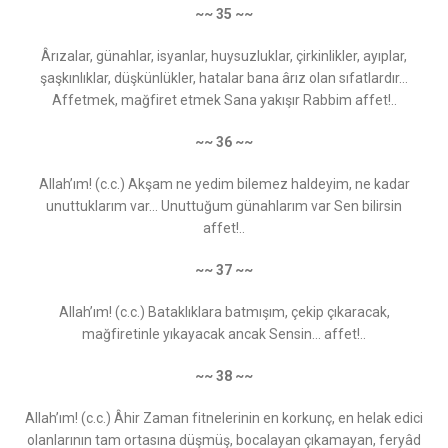
~~ 35 ~~
Ârızalar, günahlar, isyanlar, huysuzluklar, çirkinlikler, ayıplar,
şaşkınlıklar, düşkünlükler, hatalar bana ârız olan sıfatlardır…
Affetmek, mağfiret etmek Sana yakışır Rabbim affet!..
~~ 36 ~~
Allah’ım! (c.c.) Akşam ne yedim bilemez haldeyim, ne kadar
unuttuklarım var... Unuttuğum günahlarım var Sen bilirsin
affet!..
~~ 37 ~~
Allah’ım! (c.c.) Bataklıklara batmışım, çekip çıkaracak,
mağfiretinle yıkayacak ancak Sensin... affet!..
~~ 38 ~~
Allah’ım! (c.c.) Âhir Zaman fitnelerinin en korkunç, en helak edici
olanlarının tam ortasına düşmüş, bocalayan çıkamayan, feryâd