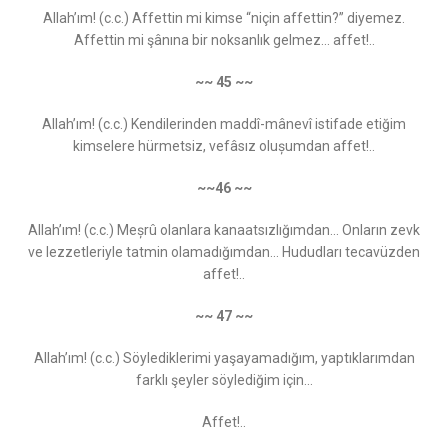
Allah’ım! (c.c.) Affettin mi kimse “niçin affettin?” diyemez.
Affettin mi şânına bir noksanlık gelmez... affet!..
~~ 45 ~~
Allah’ım! (c.c.) Kendilerinden maddî-mânevî istifade etiğim
kimselere hürmetsiz, vefâsız olușumdan affet!..
~~46 ~~
Allah’ım! (c.c.) Meșrû olanlara kanaatsızlığımdan... Onların zevk
ve lezzetleriyle tatmin olamadığımdan… Hududları tecavüzden
affet!..
~~ 47 ~~
Allah’ım! (c.c.) Söylediklerimi yaşayamadığım, yaptıklarımdan
farklı şeyler söylediğim için...
Affet!..