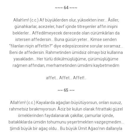
~~~ 64 ~~~
Allah’ım! (c.c.) Af büyüklerden olur, yüksekten iner... Âsîler,
günahkarlar, acezeler, havf içinde titreşenler affın inişini
beklerler… Affedilmeyecek derecede olan cürümkârları da
istersen affedersin... Buna gücün yeter… Kimse senden
“filanları niçin affettin?” diye edepsizcesine sorular soramaz...
Beni de affedersin. Rahmetinden ümidsiz olmayı biz kullarına
yasakladın... Her türlü dökülmüşlüğüme, çürümüşlüğüme
rağmen affından, merhametinden ümidimi kaybetmedim
affet... Affet... Affet!..
~~ 65 ~~
Allah’ım! (c.c.) Kayalarda ağaçları büyütüyorsun, onları susuz,
rahmetsiz bırakmıyorsun. Âciz bir kulun olarak fıtrattaki güzel
örneklerinden faydalanarak çakıllar, çamurlar içinde,
bataklıklarda ümidin tohumunu yeşertmekten vazgeçmedim...
Şimdi büyük bir ağaç oldu... Bu büyük Ümit Ağacı’nın dallarıyla