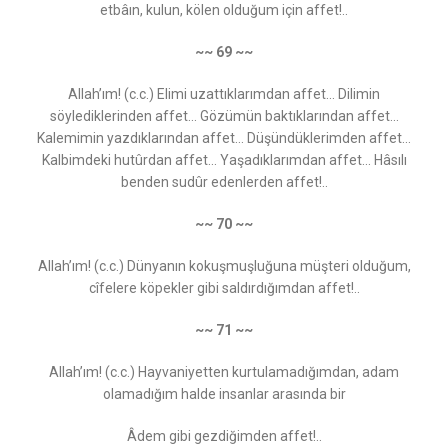
etbâın, kulun, kölen olduğum için affet!..
~~ 69 ~~
Allah’ım! (c.c.) Elimi uzattıklarımdan affet... Dilimin
söylediklerinden affet... Gözümün baktıklarından affet...
Kalemimin yazdıklarından affet... Düşündüklerimden affet...
Kalbimdeki hutûrdan affet... Yaşadıklarımdan affet... Hâsılı
benden sudûr edenlerden affet!..
~~ 70 ~~
Allah’ım! (c.c.) Dünyanın kokuşmuşluğuna müşteri olduğum,
cîfelere köpekler gibi saldırdığımdan affet!..
~~ 71 ~~
Allah’ım! (c.c.) Hayvaniyetten kurtulamadığımdan, adam
olamadığım halde insanlar arasında bir
Âdem gibi gezdiğimden affet!..