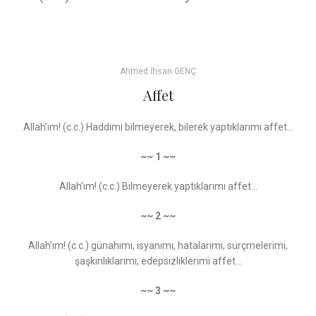
Ahmed İhsan GENÇ
Affet
Allah’ım! (c.c.) Haddimi bilmeyerek, bilerek yaptıklarımı affet...
~~ 1 ~~
Allah’ım! (c.c.) Bilmeyerek yaptıklarımı affet...
~~ 2 ~~
Allah’ım! (c.c.) günahımı, isyanımı, hatalarımı, sürçmelerimi,
şaşkınlıklarımı, edepsizliklerimi affet...
~~ 3 ~~