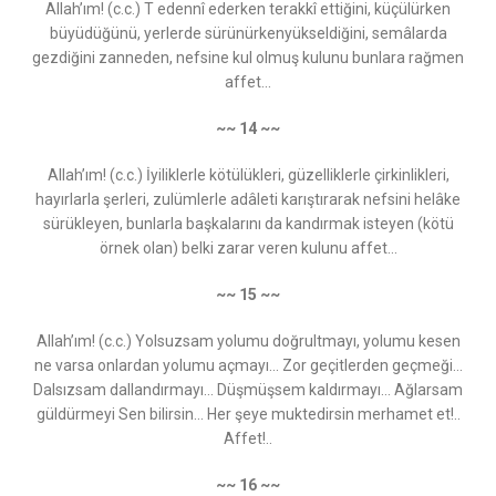
Allah’ım! (c.c.) T edennî ederken terakkî ettiğini, küçülürken
büyüdüğünü, yerlerde sürünürkenyükseldiğini, semâlarda
gezdiğini zanneden, nefsine kul olmuş kulunu bunlara rağmen
affet...
~~ 14 ~~
Allah’ım! (c.c.) İyiliklerle kötülükleri, güzelliklerle çirkinlikleri,
hayırlarla şerleri, zulümlerle adâleti karıştırarak nefsini helâke
sürükleyen, bunlarla başkalarını da kandırmak isteyen (kötü
örnek olan) belki zarar veren kulunu affet...
~~ 15 ~~
Allah’ım! (c.c.) Yolsuzsam yolumu doğrultmayı, yolumu kesen
ne varsa onlardan yolumu açmayı... Zor geçitlerden geçmeği…
Dalsızsam dallandırmayı… Düşmüşsem kaldırmayı… Ağlarsam
güldürmeyi Sen bilirsin… Her şeye muktedirsin merhamet et!..
Affet!..
~~ 16 ~~