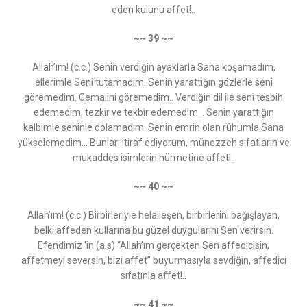
eden kulunu affet!..
~~ 39 ~~
Allah’ım! (c.c.) Senin verdiğin ayaklarla Sana koşamadım,
ellerimle Seni tutamadım. Senin yarattığın gözlerle seni
göremedim. Cemalini göremedim.. Verdiğin dil ile seni tesbih
edemedim, tezkir ve tekbir edemedim... Senin yarattığın
kalbimle seninle dolamadım. Senin emrin olan rûhumla Sana
yükselemedim... Bunları itiraf ediyorum, münezzeh sıfatların ve
mukaddes isimlerin hürmetine affet!..
~~ 40 ~~
Allah’ım! (c.c.) Birbirleriyle helalleşen, birbirlerini bağışlayan,
belki affeden kullarına bu güzel duygularını Sen verirsin.
Efendimiz 'in (a.s) “Allah’ım gerçekten Sen affedicisin,
affetmeyi seversin, bizi affet” buyurmasıyla sevdiğin, affedici
sıfatınla affet!..
~~ 41 ~~