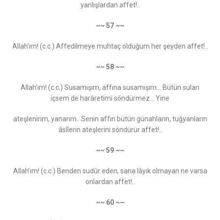
yanlışlardan affet!..
~~ 57 ~~
Allah’ım! (c.c.) Affedilmeye muhtaç olduğum her şeyden affet!..
~~ 58 ~~
Allah’ım! (c.c.) Susamışım, affına susamışım... Bütün suları
içsem de harâretimi söndürmez… Yine
ateşlenirim, yanarım.. Senin affın bütün günahların, tuğyanların
âsîlerin ateşlerini söndürür affet!..
~~ 59 ~~
Allah’ım! (c.c.) Benden sudûr eden, sana lâyık olmayan ne varsa
onlardan affet!..
~~ 60 ~~