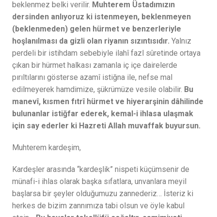
beklenmez belki verilir.
Muhterem Üstadımızın
dersinden anlıyoruz ki istenmeyen, beklenmeyen
(beklenmeden) gelen hürmet ve benzerleriyle
hoşlanılması da gizli olan riyanın sızıntısıdır.
Yalnız
perdeli bir istihdam sebebiyle ilahî fazl sûretinde ortaya
çıkan bir hürmet halkası zamanla iç içe dairelerde
pırıltılarını gösterse azamî istiğna ile, nefse mal
edilmeyerek hamdimize, şükrümüze vesile olabilir.
Bu
manevî, kısmen fıtrî hürmet ve hiyerarşinin dâhilinde
bulunanlar istiğfar ederek, kemal-i ihlasa ulaşmak
için say ederler ki Hazreti Allah muvaffak buyursun.
Muhterem kardeşim,
Kardeşler arasında “kardeşlik” nispeti küçümsenir de
münafi-i ihlas olarak başka sıfatlara, unvanlara meyil
başlarsa bir şeyler olduğumuzu zannederiz… İsteriz ki
herkes de bizim zannımıza tabi olsun ve öyle kabul