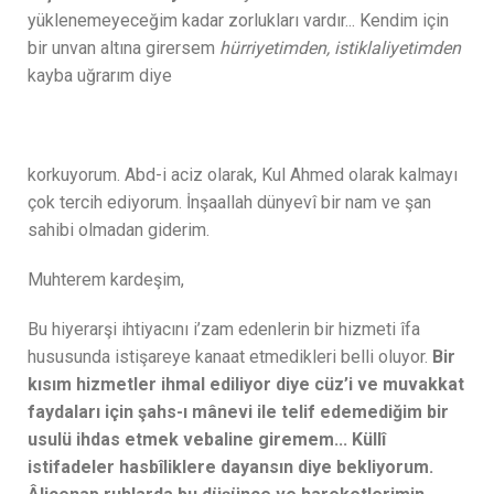
yüklenemeyeceğim kadar zorlukları vardır... Kendim için
bir unvan altına girersem
hürriyetimden, istiklaliyetimden
kayba uğrarım diye
korkuyorum. Abd-i aciz olarak, Kul Ahmed olarak kalmayı
çok tercih ediyorum. İnşaallah dünyevî bir nam ve şan
sahibi olmadan giderim.
Muhterem kardeşim,
Bu hiyerarşi ihtiyacını i’zam edenlerin bir hizmeti îfa
hususunda istişareye kanaat etmedikleri belli oluyor.
Bir
kısım hizmetler ihmal ediliyor diye cüz’i ve muvakkat
faydaları için şahs-ı mânevi ile telif edemediğim bir
usulü ihdas etmek vebaline giremem... Küllî
istifadeler hasbîliklere dayansın diye bekliyorum.