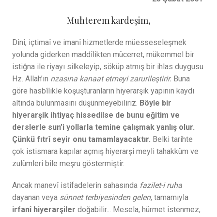
Muhterem kardeşim,
Dinî, içtimaî ve imanî hizmetlerde müesseseleşmek
yolunda giderken maddîlikten mücerret, mükemmel bir
istiğna ile riyayı silkeleyip, söküp atmış bir ihlas duygusu
Hz. Allah’ın
rızasına kanaat etmeyi zarurileştirir.
Buna
göre hasbîlikle koşuşturanların hiyerarşik yapının kaydı
altında bulunmasını düşünmeyebiliriz.
Böyle bir
hiyerarşik ihtiyaç hissedilse de bunu eğitim ve
derslerle sun’i yollarla temine çalışmak yanlış olur.
Çünkü fıtrî seyir onu tamamlayacaktır.
Belki tarihte
çok istismara kapılar açmış hiyerarşi meyli tahakküm ve
zulümleri bile meşru göstermiştir.
Ancak manevî istifadelerin sahasında
fazilet-i ruha
dayanan veya
sünnet terbiyesinden gelen
, tamamıyla
irfanî hiyerarşiler
doğabilir... Mesela, hürmet istenmez,