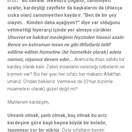
etsin…
Bu havalar tekellüfü çoğaltır, samimiyeti
azaltır, kardeşliği zayıflatır da başkalarını da (ihlasça
sıska olan) samimiyetten kaydırır. “Ben de bir şey
olayım... Kimden daha aşağıyım?” diye var olduğunu
vehmettiği hiyerarşi içinde yer almaya sürükler.
Uhuvvet ve hakikat mesleğinin feyzinden hissesi azalır.
Bence en kahraman insan ne gibi iltifatlarla taltif
edilirse edilsin hizmetine (bir hizmetkâr olarak) adeta
namsız, nişansız devam eder...
Aramızda ihlas sahibi bir
kardeş olarak kalır. Zaten insanların vereceği rütbelerin ne
kıymeti var? Biz her şeyi her sıfatı, her makamı Allah’tan
umarız. O’ndan bekleriz. Vermese de (O’nun bizimle
muamelesi olarak) güzel değil mi?
Muhterem kardeşim,
Unvanlı olmak, şanlı olmak, baş olmak bu aciz
kardeşine göre başlı başına büyük bir beladır,
taşınması zor bir yüktür.
Öyle sıfatların benim